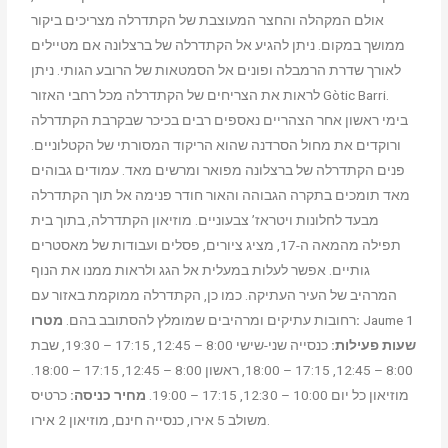
אולם המקהלה והחצר המעוצבת של הקתדרלה מצריכים ביקור
ממושך במקום. ניתן להגיע אל הקתדרלה של ברצלונה אם מטיילים
לאורך שדרת הרמבלה ופונים אל הסמטאות של הרובע הגותי. ניתן
לראות את הצריחים של הקתדרלה מכל רחבי האזור Gòtic Barri.
בימי ראשון אחר הצהריים נאספים רבים בכיכר שבקרבת הקתדרלה
ורוקדים את מחול הסרדנה שהוא הריקוד המסורתי של הקטלוניים.
פנים הקתדרלה של ברצלונה מפואר ומרשים מאד. עמודים גבוהים
מאד תומכים בתקרה הגבוהה והאור חודר פנימה אל תוך הקתדרלה
מבעד לחלונות ויטראז’ צבעוניים. מוזיאון הקתדרלה, בתוך בית
תפילה מהמאה ה-17, מציג ציורים, פסלים ועבודות של מאסטרים
גותיים. אפשר לעלות במעלית אל הגג ולראות ממנו את הנוף
המרהיב של העיר העתיקה. כמו כן, הקתדרלה ממוקמת באזור עם
Jaume 1
מטרו:
רחובות עתיקים ומרהיבים שמומלץ להסתובב בהם.
שעות פעילות:
כנסייה שני-שישי 8:00 – 12:45, 17:15 – 19:30, שבת
8:00 – 12:45, 17:15 – 18:00, ראשון 8:00 – 12:45, 17:15 – 18:00.
מוזיאון כל יום 10:00 – 12:30, 17:15 – 19:00.
מחיר כניסה:
כרטיס
משולב 5 אירו, כנסייה חינם, מוזיאון 2 אירו.