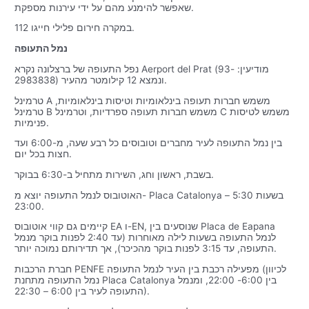
שאפשר להימנע מהם על ידי עירנות מספקת.
במקרה חירום פלילי חייגו 112.
נמל התעופה
נפל התעופה של ברצלונה נקרא Aerport del Prat (מודיעין: 93-
2983838) ונמצא 12 קילומטר מהעיר.
טרמינל A משמש חברות תעופה בינלאומיות וטיסות בינלאומיות,
טרמינל B משמש חברות תעופה ספרדיות, וטרמינל C משמש לטיסות
פנימיות.
בין נמל התעופה לעיר מחברים וטובוסים כל רבע שעה, מ-6:00 ועד
חצות בכל יום.
בשבת, ראשון וחג, השירות מתחיל ב-6:30 בבוקר.
האוטובוס לנמל התעופה יוצא מ- Placa Catalonya בשעות 5:30 –
23:00.
קיימים גם קווי אוטובוס EA ו-EN, שנוסעים בין Placa de Eapana
לנמל התעופה בשעות לילה מאוחרות (עד 2:40 לפנות בוקר מנמל
התעופה, עד 3:15 לפנות בוקר מהכיכר), אך תדירותם נמוכה יותר.
חברת הרכבות PENFE מפעילה רכבת בין העיר לנמל התעופה (לכיוון
נמל התעופה מתחנת Placa Catalonya בין 6:00- 22:00, ומנמל
התעופה לעיר בין 6:00 – 22:30).