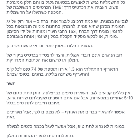
כל החשמליות נגישות לאנשים בכסאות גלגלים והם חלק ממערכת
הכרטיסים המשולבת של TMB: פשוט העבירו את הכרטיס דרך
המכונה כשתעלו על החשמלית.
לנסיעה במונית, יש כמה דרכים: לעצור אותן ברחוב – אור ירוק על גג
המונית מסמן שהיא פנויה; להמתין בתחנות מוניות הנמצאות בכל
רחבי העיר ומזוהות על ידי הסימון Taxi; להזמין מונית דרך חברת
מוניות, או לבקש מפקיד הקבלה במלון שיזמין אותה בעבורכם.
המוניות זולות באופן יחסי, וכדאי להשתמש בהן.
רוב הנהגים אינם דוברי אנגלית, ורצוי להצטייד בכרטיס ביקור של
המלון או לרשום את הכתובת המדוייקת.
התעריף ההתחלתי הוא 1.3 אירו ותוספת של 74 סנט לכל ק”מ
(התעריף משתנה בלילה, בחגים ובסופי שבוע).
תשר
אין כללים קבועים לגבי השארת טיפים בברצלונה. הוגן לתת סגום של
5-10 אחוזים במסעדות, אבל אם אתם חושבים שקיבלתם שירות גרוע,
אינכם חייבים לתת טיפ בכלל.
אפשר להשאיר בברים את העודף – לא מצפים לכך, אבל מעריכים
זאת.
במוניות לא נהוג לתת טיפ, אבל אפשר לעגל בכמה סנטים למעלה.
נהוג לתת טים לנערי המזוודות במלון.