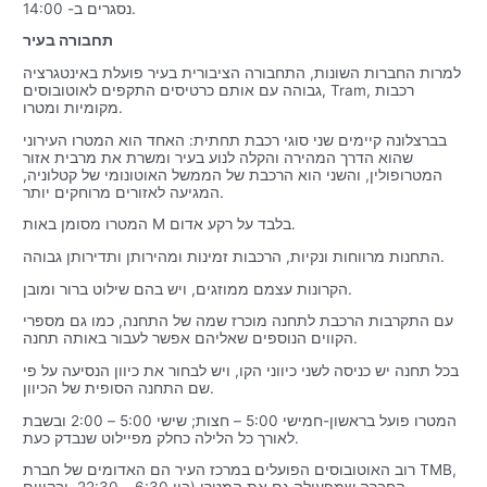
נסגרים ב- 14:00.
תחבורה בעיר
למרות החברות השונות, התחבורה הציבורית בעיר פועלת באינטגרציה
גבוהה עם אותם כרטיסים התקפים לאוטובוסים, Tram, רכבות
מקומיות ומטרו.
בברצלונה קיימים שני סוגי רכבת תחתית: האחד הוא המטרו העירוני
שהוא הדרך המהירה והקלה לנוע בעיר ומשרת את מרבית אזור
המטרופולין, והשני הוא הרכבת של הממשל האוטונומי של קטלוניה,
המגיעה לאזורים מרוחקים יותר.
המטרו מסומן באות M בלבד על רקע אדום.
התחנות מרווחות ונקיות, הרכבות זמינות ומהירותן ותדירותן גבוהה.
הקרונות עצמם ממוזגים, ויש בהם שילוט ברור ומובן.
עם התקרבות הרכבת לתחנה מוכרז שמה של התחנה, כמו גם מספרי
הקווים הנוספים שאליהם אפשר לעבור באותה תחנה.
בכל תחנה יש כניסה לשני כיווני הקו, ויש לבחור את כיוון הנסיעה על פי
שם התחנה הסופית של הכיוון.
המטרו פועל בראשון-חמישי 5:00 – חצות; שישי 5:00 – 2:00 ובשבת
לאורך כל הלילה כחלק מפיילוט שנבדק כעת.
רוב האוטובוסים הפועלים במרכז העיר הם האדומים של חברת TMB,