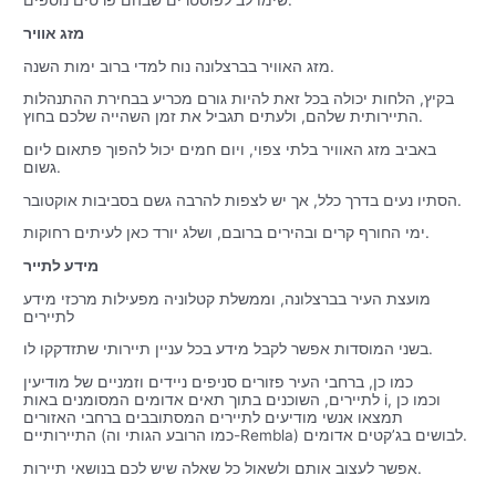
שימו לב לפוסטרים שבהם פרטים נוספים.
מזג אוויר
מזג האוויר בברצלונה נוח למדי ברוב ימות השנה.
בקיץ, הלחות יכולה בכל זאת להיות גורם מכריע בבחירת ההתנהלות
התיירותית שלהם, ולעתים תגביל את זמן השהייה שלכם בחוץ.
באביב מזג האוויר בלתי צפוי, ויום חמים יכול להפוך פתאום ליום
גשום.
הסתיו נעים בדרך כלל, אך יש לצפות להרבה גשם בסביבות אוקטובר.
ימי החורף קרים ובהירים ברובם, ושלג יורד כאן לעיתים רחוקות.
מידע לתייר
מועצת העיר בברצלונה, וממשלת קטלוניה מפעילות מרכזי מידע
לתיירים
בשני המוסדות אפשר לקבל מידע בכל עניין תיירותי שתזדקקו לו.
כמו כן, ברחבי העיר פזורים סניפים ניידים וזמניים של מודיעין
לתיירים, השוכנים בתוך תאים אדומים המסומנים באות i, וכמו כן
תמצאו אנשי מודיעים לתיירים המסתובבים ברחבי האזורים
התיירותיים (כמו הרובע הגותי וה-Rembla) לבושים בג’קטים אדומים.
אפשר לעצוב אותם ולשאול כל שאלה שיש לכם בנושאי תיירות.