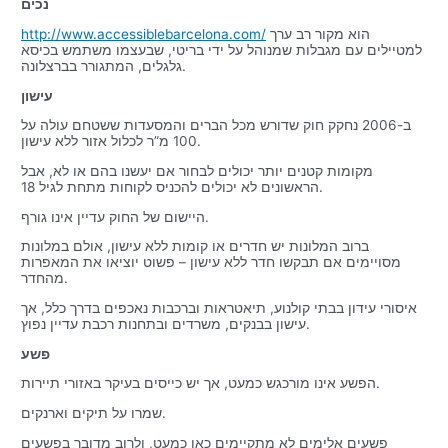
נכים
הוא מקור רב ערך
http://www.accessiblebarcelona.com/
למטיילים עם מגבלות שמנוהל על ידי בריטי, שבעצמו משתמש בכיסא
גלגלים, המתגורר בברצלונה.
עישון
ב-2006 נחקק חוק שדורש מכל הברים והמסעדות ששטחם עולה על
100 מ”ר לכלול אזור ללא עישון.
מקומות קטנים יותר יכולים לבחור אם יעשנו בהם או לא, אבל
הראשונים לא יכולים להכניס לקוחות מתחת לגיל 18.
היישום של החוק עדיין אינו גורף.
ברוב המלונות יש חדרים או קומות ללא עישון, אולם במלונות
מסויימים אם תבקשו חדר ללא עישון – פשוט יוציאו את המאפרות
מהחדר.
איסורי עידון בבתי קולנוע, תיאטראות וברכבות נאכפים בדרך כלל, אך
עישון בבנקים, משרדים ובתחנות רכבת עדיין נפוץ.
פשע
הפשע אינו מורכגש כמעט, אך יש כייסים בעיקר באזורי תיירות.
שמרו על תיקים וארנקים.
פשעים אלימים לא מתקיימים כאן כמעט, ולרוב מדובר בפשעים