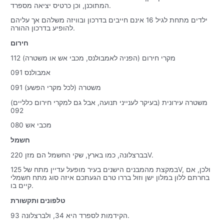
המתוכנן, וכן כרטיס יציאה מספרד.
ילדים מתחת לגיל 16 אינם חייבים בדרכון ובוויזה משלהם אך עליהם
להופיע בדרכון ההורה.
חירום
מקרי חירום (הפניה לאמבולנס, מכבי אש או משטרה) 112
אמבולנס 091
משטרה (לכל מקרי הפשע) 091
משטרה עירונית (בעיקר לענייני תנועה, אבל גם למקרי חירום כלליים)
092
מכבי אש 080
חשמל
בברצלונה, כמו בארץ, שקי החשמל הם מזן 220V.
במקצת מהמבנים הישנים בעיר מופעל עדיין מתח של 125V, ולכן, אם
בחרתם ללון במלון ישן וזול בררו טרם הגעתכם איזה סוג מתח חשמלי
קיים בו.
טלפונים ותקשורת
הקידמות לספרד היא 34, ולברצלונה 93.