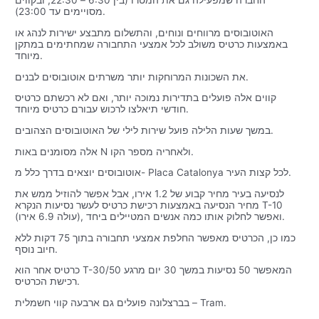
החברה שמפעילה גם את המטרו (בין 6:30 – 22:30, ובקווים
מסויימים עד 23:00).
האוטובוסים מרווחים ונוחים, והתשלום מתבצע ישירות לנהג או
באמצעות כרטיס משולב לכל אמצעי התחבורה שמחתימים במתקן
מיוחד.
את השכונות המרוחקות יותר משרתים אוטובוסים לבנים.
קווים אלה פועלים בתדירות נמוכה יותר, ואם לא רכשתם כרטיס
חודשי תיאלצו לרכוש עבורם כרטיס מיוחד.
במשך שעות הלילה פועל שירות לילי של האוטובוסים הצהובים.
אלה מסומנים באות N ולאחריה מספר הקו.
אוטובוסים יוצאים בדרך כלל מ- Placa Catalonya לכל קצות העיר.
לנסיעה בעיר מחיר קבוע של 1.2 אירו, אבל אפשר להוזיל ממש את
מחיר הנסיעה באמצעות רכישת כרטיס לעשר נסיעות הנקרא T-10
(עולה 6.9 אירו), ואפשר לחלוק אותו כמה אנשים המטיילים ביחד.
כמו כן, הכרטיס מאפשר החלפת אמצעי תחבורה בתוך 75 דקות ללא
חיוב נוסף.
כרטיס אחר הוא T-30/50 המאפשר 50 נסיעות במשך 30 יום מרגע
רכישת הכרטיס.
בברצלונה פועלים גם ארבעה קווי חשמלית – Tram.