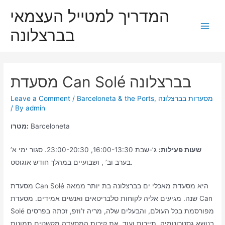
Skip
המדריך למטייל העצמאי
to
בברצלונה
content
Main
Men
מסעדת Can Solé בברצלונה
מסעדות בברצלונה
,
Barceloneta & the Ports
/
Leave a Comment
/ By
admin
Barceloneta
מטרו:
שעות פעילות:
ג’-שבת 16:00-13:30, 23:00-20:30. סגור ימי א’
בערב וב’ , ושבועיים במהלך חודש אוגוסט.
מסעדת Can Solé היא מסעדת מאכלי ים בברצלונה בת יותר ממאה
שנה. מגיעים אליה לקוחות סלבריטאים ואנשים אמידים. מסעדת Can
Solé מפורסמת בכל העולם, והבעלים שלה, מריה ז’וזפ, זכתה בפרסים
בנושא גסטרונומיה, תיירות ועוד. את קירות המסעדה מקשטים תמונות