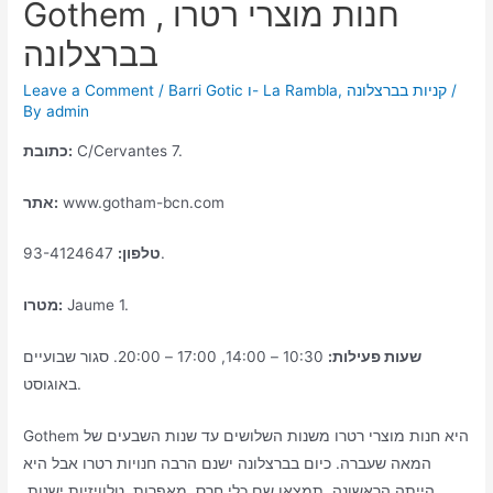
Gothem , חנות מוצרי רטרו
בברצלונה
/
קניות בברצלונה
,
Barri Gotic ו- La Rambla
/
Leave a Comment
By
admin
C/Cervantes 7.
כתובת:
www.gotham-bcn.com
אתר:
93-4124647.
טלפון:
Jaume 1.
מטרו:
שעות פעילות:
10:30 – 14:00, 17:00 – 20:00. סגור שבועיים
באוגוסט.
Gothem היא חנות מוצרי רטרו משנות השלושים עד שנות השבעים של
המאה שעברה. כיום בברצלונה ישנם הרבה חנויות רטרו אבל היא
הייתה הראשונה. תמצאו שם כלי חרס, מאפרות, טלוויזיות ישנות,