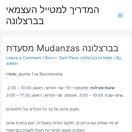
Skip
המדריך למטייל העצמאי
to
בברצלונה
content
Main
Men
מסעדת Mudanzas בברצלונה
/ By
מסעדות בברצלונה
,
Born ו- Sant Pere
/
Leave a Comment
admin
Jaume 1 או Barceloneta.
מטרו:
שעות פעילות:
ספטמבר-יולי: שני-חמישי, ראשון 10:00 – 2:30.
שישי-שבת 10:00 – 3:00. אוגוסט: שני-חמישי, ראשון 17:30 – 3:00.
מקום אהוב על בני כל הגילים וכל הלאומים.
יש פה שולחן עם עיתונים, חלקם הגדול באנגלית, ואם בחורף אתם
נחנקים מעשן הסיגריות תוכלו לשבת במרפסת.