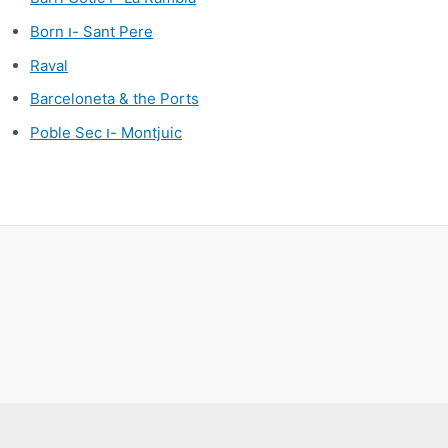
Born ו- Sant Pere
Raval
Barceloneta & the Ports
Poble Sec ו- Montjuic