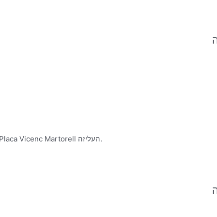
ה
Lili Deliss הוא בית קפה צרפתי קטן ובו שולחנות מוצלים המשקיפים על Placa Vicenc Martorell העליזה.
ה