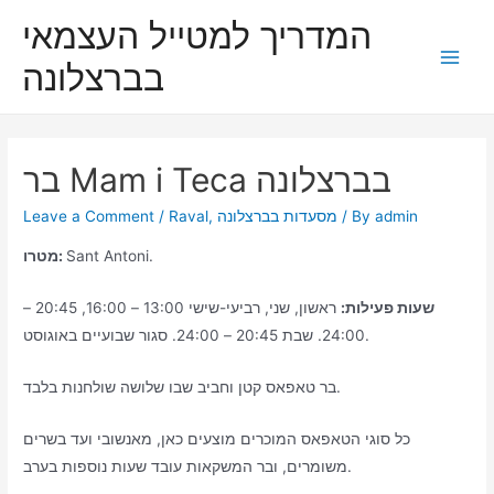
Skip
המדריך למטייל העצמאי
to
בברצלונה
content
Main
Men
בר Mam i Teca בברצלונה
admin
/ By
מסעדות בברצלונה
,
Raval
/
Leave a Comment
Sant Antoni.
מטרו:
שעות פעילות:
ראשון, שני, רביעי-שישי 13:00 – 16:00, 20:45 –
24:00. שבת 20:45 – 24:00. סגור שבועיים באוגוסט.
בר טאפאס קטן וחביב שבו שלושה שולחנות בלבד.
כל סוגי הטאפאס המוכרים מוצעים כאן, מאנשובי ועד בשרים
משומרים, ובר המשקאות עובד שעות נוספות בערב.